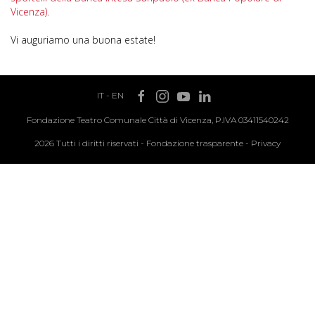
Vicenza).
Vi auguriamo una buona estate!
IT
-
EN
Fondazione Teatro Comunale Città di Vicenza, P.IVA 03411540242
2026 Tutti i diritti riservati -
Fondazione trasparente
-
Privacy