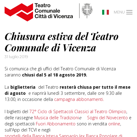
MENU
Chiusura estiva del Teatro
Comunale di Vicenza
31 luglio 2019
Si comunica che gli uffici del Teatro Comunale di Vicenza
saranno
chiusi dal 5 al 18 agosto 2019.
La
biglietteria
del Teatro
resterà chiusa per tutto il mese
di agosto
e riaprirà lunedì 3 settembre, dalle ore 9.30 alle
13.00, in occasione della
campagna abbonamenti.
I biglietti del
72° Ciclo di Spettacoli Classici al Teatro Olimpico
,
delle rassegne
Musica delle Tradizioni
e
Sogni del Novecento
e
degli spettacoli
Fuori Abbonamento
sono in vendita
online
,
sull'App del TCVI e negli
sportelli della Banca Intesa Sanpaolo (ex Banca Popolare di