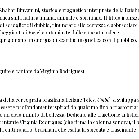
 Shahar Binyamini, storico e magnetico interprete della Batsh
ca sulla natura umana, animale e spirituale. Il titolo ironizz
 di accogliere il dubbio, rinunciare alle certezze e abbracciare 
heggianti di Ravel contaminate dalle cupe atmosfere
 sprigionano un'energia di scambio magnetica con il pubblico.
uite e cantate da Virginia Rodrigues)
ia della coreografa brasiliana Leilane Teles.
Umbó
si sviluppa 
 di essere profondamente ispirati da qualcuno fino a trasformar
un ciclo infinito di bellezza. Dedicato alle traiettorie artistic
antante Virginia Rodrigues (che firma la colonna sonora), il b
 cultura afro-brasiliana che esalta la spiccata e trascinante