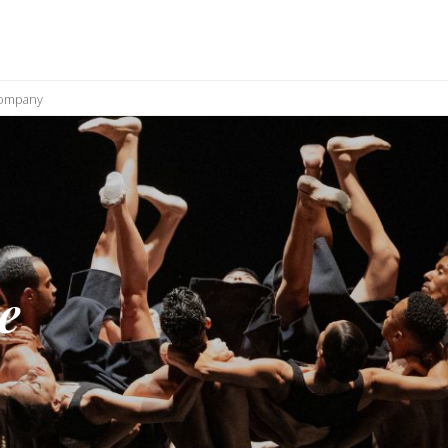
company
e