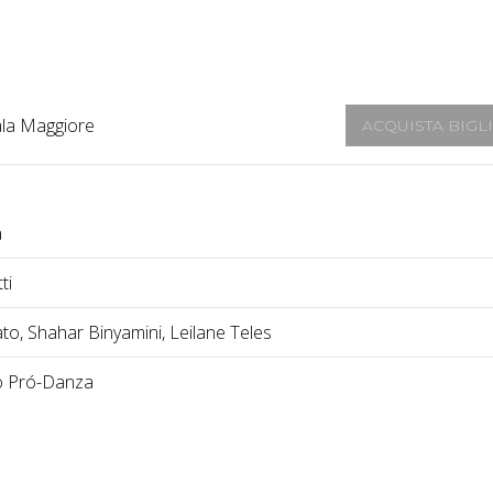
la Maggiore
ACQUISTA BIGL
a
ti
o, Shahar Binyamini, Leilane Teles
o Pró-Danza