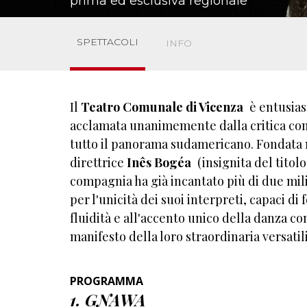
prima ed esclusiva regionale
SPETTACOLI
INFO
Il
Teatro Comunale di Vicenza
è entusias
acclamata unanimemente dalla critica come
tutto il panorama sudamericano. Fondata n
direttrice
Inês Bogéa
(insignita del titolo
compagnia ha già incantato più di due mili
per l'unicità dei suoi interpreti, capaci di
fluidità e all'accento unico della danza co
manifesto della loro straordinaria versatili
PROGRAMMA
1. GNAWA