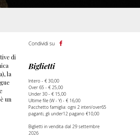
Condividi su
,
tive di
Biglietti
nica
), la
Intero - € 30,00
ngue
Over 65 - € 25,00
te
Under 30 - € 15,00
 è un
Ultime file (W - Y) - € 16,00
Pacchetto famiglia: ogni 2 interi/over65
paganti, gli under12 pagano €10,00
Biglietti in vendita dal 29 settembre
2026