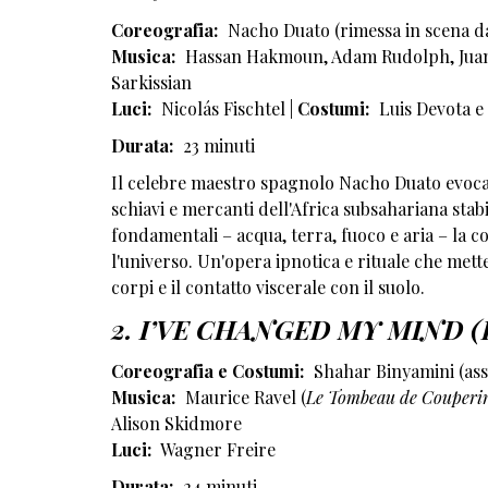
Coreografia:
Nacho Duato (rimessa in scena d
Musica:
Hassan Hakmoun, Adam Rudolph, Juan Al
Sarkissian
Luci:
Nicolás Fischtel |
Costumi:
Luis Devota 
Durata:
23 minuti
Il celebre maestro spagnolo Nacho Duato evoca i
schiavi e mercanti dell'Africa subsahariana stabi
fondamentali – acqua, terra, fuoco e aria – la c
l'universo. Un'opera ipnotica e rituale che mette 
corpi e il contatto viscerale con il suolo.
2. I’VE CHANGED MY MIND (H
Coreografia e Costumi:
Shahar Binyamini (ass
Musica:
Maurice Ravel (
Le Tombeau de Couperi
Alison Skidmore
Luci:
Wagner Freire
Durata:
24 minuti