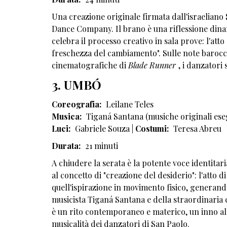
Una creazione originale firmata dall'israeliano
Dance Company. Il brano è una riflessione dinami
celebra il processo creativo in sala prove: l'atto
freschezza del cambiamento". Sulle note barocc
cinematografiche di
Blade Runner
, i danzatori
3. UMBÓ
Coreografia:
Leilane Teles
Musica:
Tiganá Santana (musiche originali eseg
Luci:
Gabriele Souza |
Costumi:
Teresa Abreu
Durata:
21 minuti
A chiudere la serata è la potente voce identitar
al concetto di "creazione del desiderio": l'atto
quell'ispirazione in movimento fisico, generando 
musicista Tiganá Santana e della straordinaria c
è un rito contemporaneo e materico, un inno alla
musicalità dei danzatori di San Paolo.