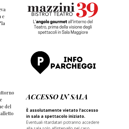
eva
a e
"la
attorno
ACCESSO IN SALA
e
he del
È assolutamente vietato l’accesso
alletto
in sala a spettacolo iniziato.
Eventuali ritardatari potranno accedere
alla sala solo all’intervallo nel caso