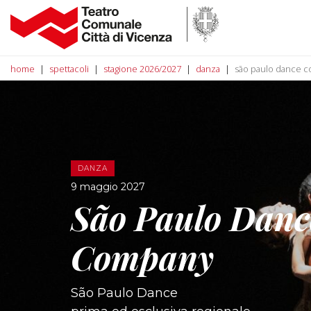
home
spettacoli
stagione 2026/2027
danza
são paulo dance 
DANZA
9 maggio 2027
São Paulo Danc
Company
São Paulo Dance