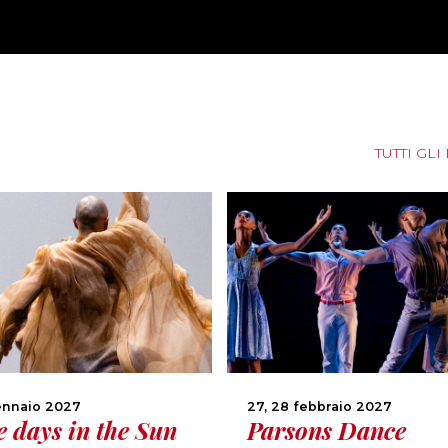
TUTTI GLI
ennaio 2027
27, 28 febbraio 2027
e days in the Sun
Parsons Dance