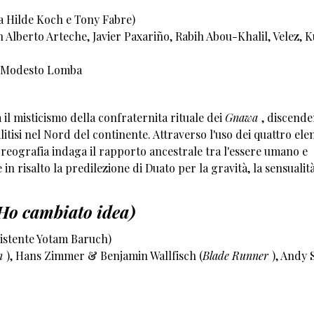
a Hilde Koch e Tony Fabre)
berto Arteche, Javier Paxariño, Rabih Abou-Khalil, Velez, K
e Modesto Lomba
l misticismo della confraternita rituale dei
Gnawa
, discende
litisi nel Nord del continente. Attraverso l'uso dei quattro ele
oreografia indaga il rapporto ancestrale tra l'essere umano e
in risalto la predilezione di Duato per la gravità, la sensualit
o cambiato idea)
istente Yotam Baruch)
n
), Hans Zimmer & Benjamin Wallfisch (
Blade Runner
), Andy 