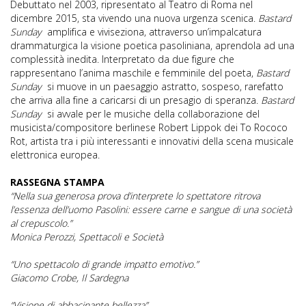
Debuttato nel 2003, ripresentato al Teatro di Roma nel
dicembre 2015, sta vivendo una nuova urgenza scenica.
Bastard
Sunday
amplifica e viviseziona, attraverso un’impalcatura
drammaturgica la visione poetica pasoliniana, aprendola ad una
complessità inedita. Interpretato da due figure che
rappresentano l’anima maschile e femminile del poeta,
Bastard
Sunday
si muove in un paesaggio astratto, sospeso, rarefatto
che arriva alla fine a caricarsi di un presagio di speranza.
Bastard
Sunday
si avvale per le musiche della collaborazione del
musicista/compositore berlinese Robert Lippok dei To Rococo
Rot, artista tra i più interessanti e innovativi della scena musicale
elettronica europea.
RASSEGNA STAMPA
“Nella sua generosa prova d’interprete lo spettatore ritrova
l’essenza dell’uomo Pasolini: essere carne e sangue di una società
al crepuscolo.”
Monica Perozzi, Spettacoli e Società
“Uno spettacolo di grande impatto emotivo.”
Giacomo Crobe, Il Sardegna
“Visione di abbacinante bellezza”