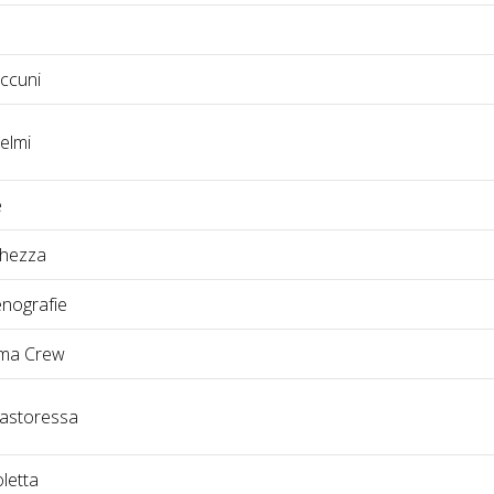
ccuni
elmi
e
ghezza
nografie
ma Crew
astoressa
letta