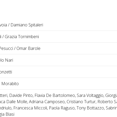
oia / Damiano Spitaleri
li / Grazia Tornimbeni
Pesucci / Omar Barole
lo Nari
onzetti
 Morabito
teri, Davide Pinto, Flavia De Bartolomeo, Sara Voltaggio, Giorgi
ca Dalle Molle, Adriana Camposeo, Cristiano Turtur, Roberto S
driulo, Francesca Miccoli, Paola Raguso, Tony Bottazzo, Sabri
gia Blasi