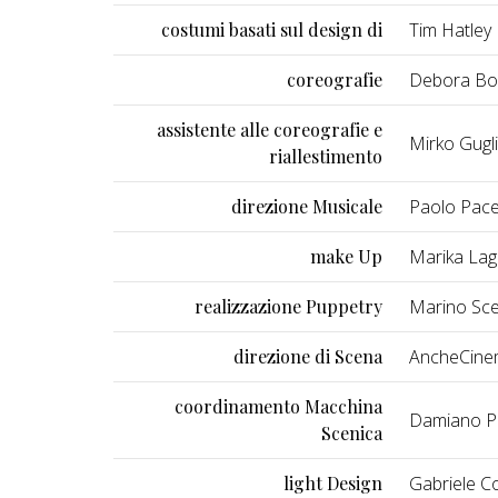
costumi basati sul design di
Tim Hatley
coreografie
Debora Bo
assistente alle coreografie e
Mirko Gugli
riallestimento
direzione Musicale
Paolo Pac
make Up
Marika La
realizzazione Puppetry
Marino Sce
direzione di Scena
AncheCine
coordinamento Macchina
Damiano P
Scenica
light Design
Gabriele Co