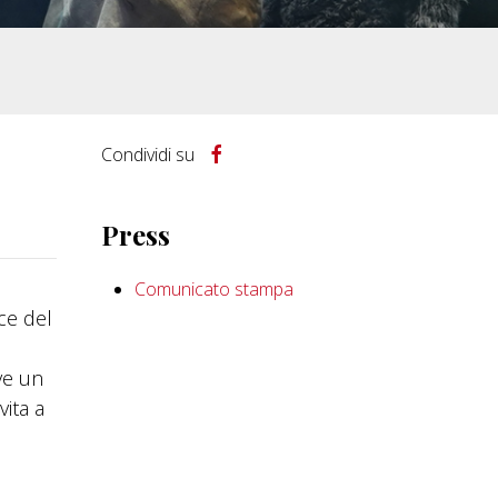
Condividi su
Press
Comunicato stampa
ice del
ve un
vita a