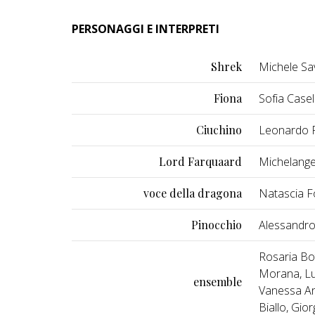
PERSONAGGI E INTERPRETI
Shrek
Michele Sav
Fiona
Sofia Casel
Ciuchino
Leonardo 
Lord Farquaard
Michelange
voce della dragona
Natascia F
Pinocchio
Alessandro
Rosaria Bot
Morana, Lu
ensemble
Vanessa An
Biallo, Gior