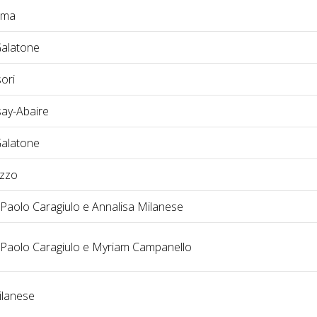
ema
alatone
ori
say-Abaire
alatone
azzo
Paolo Caragiulo e Annalisa Milanese
Paolo Caragiulo e Myriam Campanello
ilanese