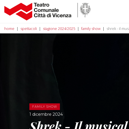
home
spettacoli
stagione 2024/2025
family show
shrek - il mus
FAMILY SHOW
1 dicembre 2024
Shrek - Il musical