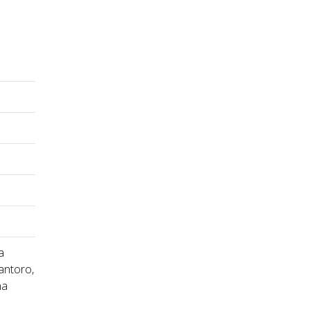
a
antoro,
na