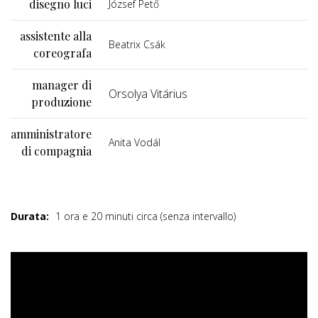
disegno luci
József Pető
assistente alla
Beatrix Csák
coreografa
manager di
Orsolya Vitárius
produzione
amministratore
Anita Vodál
di compagnia
Durata:
1 ora e 20 minuti circa (senza intervallo)