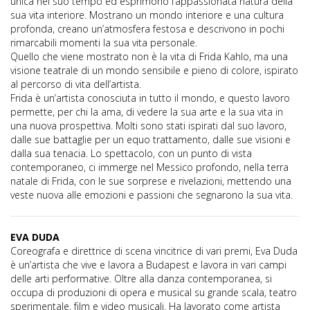
unica nel suo tempo ed esprimono l’appassionata natura della
sua vita interiore. Mostrano un mondo interiore e una cultura
profonda, creano un’atmosfera festosa e descrivono in pochi
rimarcabili momenti la sua vita personale.
Quello che viene mostrato non è la vita di Frida Kahlo, ma una
visione teatrale di un mondo sensibile e pieno di colore, ispirato
al percorso di vita dell’artista.
Frida è un’artista conosciuta in tutto il mondo, e questo lavoro
permette, per chi la ama, di vedere la sua arte e la sua vita in
una nuova prospettiva. Molti sono stati ispirati dal suo lavoro,
dalle sue battaglie per un equo trattamento, dalle sue visioni e
dalla sua tenacia. Lo spettacolo, con un punto di vista
contemporaneo, ci immerge nel Messico profondo, nella terra
natale di Frida, con le sue sorprese e rivelazioni, mettendo una
veste nuova alle emozioni e passioni che segnarono la sua vita.
EVA DUDA
Coreografa e direttrice di scena vincitrice di vari premi, Eva Duda
è un’artista che vive e lavora a Budapest e lavora in vari campi
delle arti performative. Oltre alla danza contemporanea, si
occupa di produzioni di opera e musical su grande scala, teatro
sperimentale, film e video musicali. Ha lavorato come artista