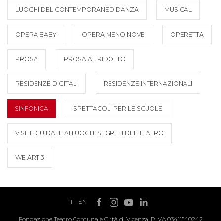
LUOGHI DEL CONTEMPORANEO DANZA
MUSICAL
OPERA BABY
OPERA MENO NOVE
OPERETTA
PROSA
PROSA AL RIDOTTO
RESIDENZE DIGITALI
RESIDENZE INTERNAZIONALI
SINFONICA
SPETTACOLI PER LE SCUOLE
VISITE GUIDATE AI LUOGHI SEGRETI DEL TEATRO
WE ART 3
IT
-
EN
Fondazione Teatro Comunale Città di Vicenza, P.IVA 03411540242