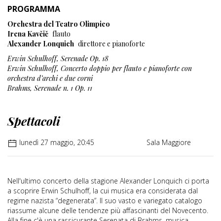
PROGRAMMA
Orchestra del Teatro Olimpico
Irena Kavčič
flauto
Alexander Lonquich
direttore e pianoforte
Erwin Schulhoff, Serenade Op. 18
Erwin Schulhoff, Concerto doppio per flauto e pianoforte con
orchestra d’archi e due corni
Brahms, Serenade n. 1 Op. 11
Spettacoli
lunedì 27 maggio, 20:45
Sala Maggiore
Nell'ultimo concerto della stagione Alexander Lonquich ci porta
a scoprire Erwin Schulhoff, la cui musica era considerata dal
regime nazista “degenerata”. Il suo vasto e variegato catalogo
riassume alcune delle tendenze più affascinanti del Novecento.
Alla fine c'è una rassicurante Serenata di Brahms, musica