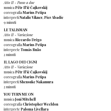
Atto II - Passo a due
musica
Pëtr Il'ič Čajkovskij
coreografia
Marius Petipa
interpreti
Natalie Vikner, Pier Abadie
9 minuti
LE TALISMAN
Atto II - Variazione
musica
Riccardo Drigo
coreografia
Marius Petipa
interprete
Tomás Ruão
2 minuti
IL LAGO DEI CIGNI
Atto II - Variazione
musica
Pëtr Il'ič Čajkovskij
coreografia
Marius Petipa
interpreti
Shensuke Nakamura
2 minuti
YOU TURN ME ON
musica
Joni Mitchell
coreografia
Christopher Weeldon
interprete
Paloma Livellara