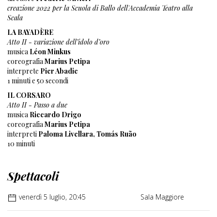
creazione 2022 per la Scuola di Ballo dell'Accademia Teatro alla
Scala
LA BAYADÈRE
Atto II - variazione dell’idolo d’oro
musica
Léon Minkus
coreografia
Marius Petipa
interprete
Pier Abadie
1 minuti e 50 secondi
IL CORSARO
Atto II - Passo a due
musica
Riccardo Drigo
coreografia
Marius Petipa
interpreti
Paloma Livellara, Tomás Ruão
10 minuti
Spettacoli
venerdì 5 luglio, 20:45
Sala Maggiore