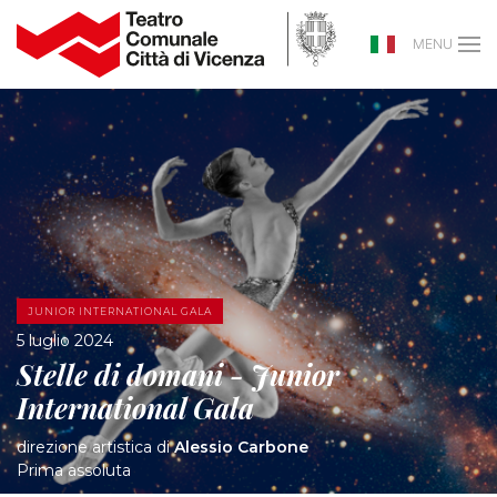
MENU
JUNIOR INTERNATIONAL GALA
5 luglio 2024
Stelle di domani - Junior
International Gala
direzione artistica di
Alessio Carbone
Prima assoluta