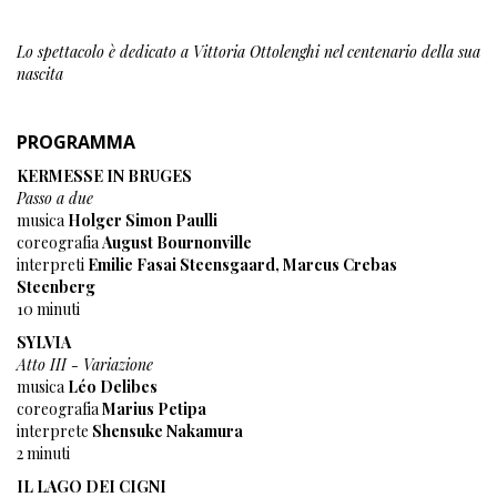
Lo spettacolo è dedicato a Vittoria Ottolenghi nel centenario della sua
nascita
PROGRAMMA
KERMESSE IN BRUGES
Passo a due
musica
Holger Simon Paulli
coreografia
August Bournonville
interpreti
Emilie Fasai Steensgaard, Marcus Crebas
Steenberg
10 minuti
SYLVIA
Atto III - Variazione
musica
Léo Delibes
coreografia
Marius Petipa
interprete
Shensuke Nakamura
2 minuti
IL LAGO DEI CIGNI