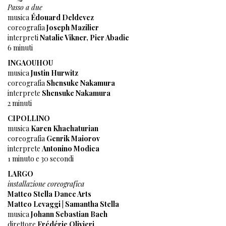
Passo a due
musica
Édouard Deldevez
coreografia
Joseph Mazilier
interpreti
Natalie Vikner, Pier Abadie
6 minuti
INGAOUHOU
musica
Justin Hurwitz
coreografia
Shensuke Nakamura
interprete
Shensuke Nakamura
2 minuti
CIPOLLINO
musica
Karen Khachaturian
coreografia
Genrik Maiorov
interprete
Antonino Modica
1 minuto e 30 secondi
LARGO
installazione coreografica
Matteo Stella Dance Arts
Matteo Levaggi | Samantha Stella
musica
Johann Sebastian Bach
direttore
Frédéric Olivieri