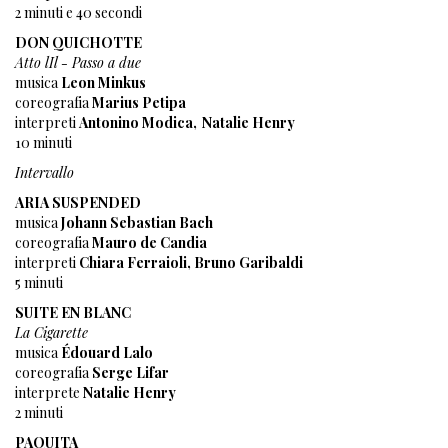
2 minuti e 40 secondi
DON QUICHOTTE
Atto lIl - Passo a due
musica
Leon Minkus
coreografia
Marius Petipa
interpreti
Antonino Modica,
Natalie Henry
10 minuti
Intervallo
ARIA SUSPENDED
musica
Johann Sebastian Bach
coreografia
Mauro de Candia
interpreti
Chiara Ferraioli, Bruno Garibaldi
5 minuti
SUITE EN BLANC
La Cigarette
musica
Édouard Lalo
coreografia
Serge Lifar
interprete
Natalie Henry
2 minuti
PAQUITA