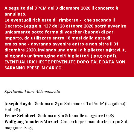
A seguito del DPCM del 3 dicembre 2020 il concerto è
annullato.
Le eventuali richieste di
rimborso -
che secondo il
Decreto-Legge n. 137 del 28 ottobre 2020
potrà avvenire
unicamente sotto forma di voucher (buono) di pari
importo, da utilizzare entro 18 mesi dalla data di
emissione - dovranno avvenire entro e non oltre il 31
dicembre 2020, inviando una email a biglietteria@tcvi.it,
allegando un'immagine del/i biglietto/i (jpeg o pdf).
EVENTUALI RICHIESTE PERVENUTE DOPO TALE DATA NON
SARANNO PRESE IN CARICO.
Spettacolo Fuori Abbonamento
Joseph Haydn
Sinfonia n. 83 in Sol minore "La Poule" (La gallina)
Hob:I:83
Franz Schubert
Sinfonia n. 5 in Si bemolle maggiore D 485
Wolfgang Amadeus Mozart
Concerto per pianoforte n. 17 in Sol
maggiore K 453