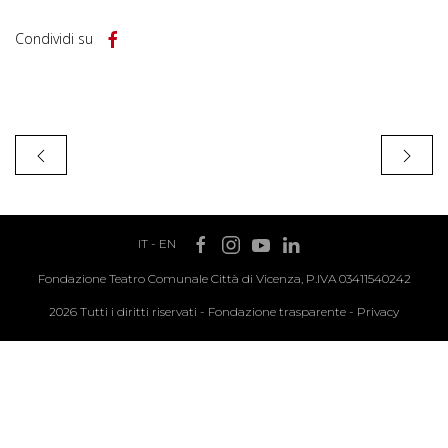
Condividi su
IT
-
EN
Fondazione Teatro Comunale Città di Vicenza, P.IVA 03411540242
2026 Tutti i diritti riservati -
Fondazione trasparente
-
Privacy