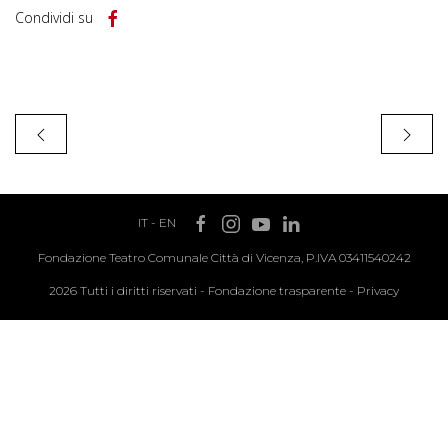
Condividi su
IT
-
EN
Fondazione Teatro Comunale Città di Vicenza, P.IVA 03411540242
2026 Tutti i diritti riservati -
Fondazione trasparente
-
Privacy