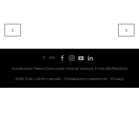
IT
-
EN
Fondazione Teatro Comunale Città di Vicenza, P.IVA 03411540242
2026 Tutti i diritti riservati -
Fondazione trasparente
-
Privacy