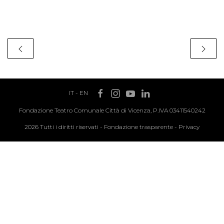
IT
-
EN
Fondazione Teatro Comunale Città di Vicenza, P.IVA 03411540242
2026 Tutti i diritti riservati -
Fondazione trasparente
-
Privacy