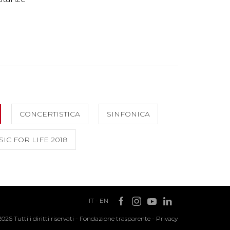
CONCERTISTICA
SINFONICA
IC FOR LIFE 2018
IT
-
EN
2026 Tutti i diritti riservati -
Fondazione trasparente
-
Privacy