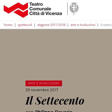
home
spettacoli
stagione 2017-2018
arte e rivoluzioni
il sette
ARTE E RIVOLUZIONI
29 novembre 2017
Il Settecento