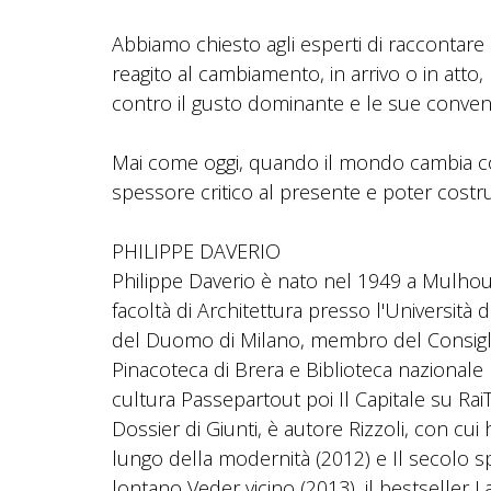
Abbiamo chiesto agli esperti di raccontare 
reagito al cambiamento, in arrivo o in at
contro il gusto dominante e le sue convenz
Mai come oggi, quando il mondo cambia cos
spessore critico al presente e poter costrui
PHILIPPE DAVERIO
Philippe Daverio è nato nel 1949 a Mulhouse
facoltà di Architettura presso l'Università
del Duomo di Milano, membro del Consiglio
Pinacoteca di Brera e Biblioteca nazionale 
cultura Passepartout poi Il Capitale su Rai
Dossier di Giunti, è autore Rizzoli, con cui
lungo della modernità (2012) e Il secolo s
lontano Veder vicino (2013), il bestseller L