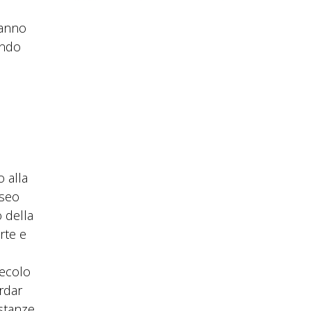
hanno
ando
 alla
useo
 della
rte e
secolo
rdar
 stanze