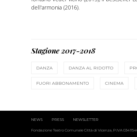
dell'armonia (2016).
Stagione 2017-2018
DANZA
DANZA AL RIDOTTO
PR
FUORI ABBONAMENTO
CINEMA
NEWS
PRESS
NEWSLETTER
Fondazione Teatro Comunale Città di Vicenza, P.IVA 034115