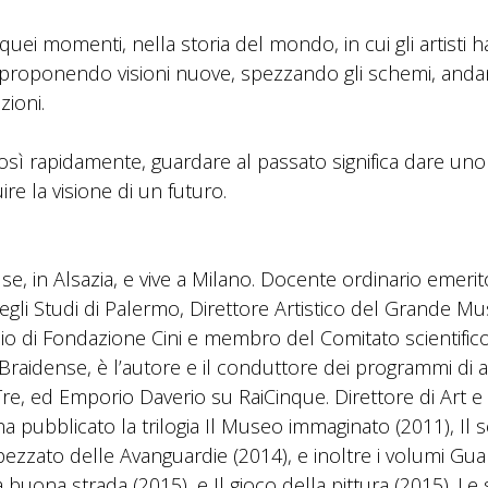
quei momenti, nella storia del mondo, in cui gli artisti 
to, proponendo visioni nuove, spezzando gli schemi, and
ioni.
ì rapidamente, guardare al passato significa dare uno
re la visione di un futuro.
, in Alsazia, e vive a Milano. Docente ordinario emerito
 degli Studi di Palermo, Direttore Artistico del Grande M
 di Fondazione Cini e membro del Comitato scientifico
Braidense, è l’autore e il conduttore dei programmi di a
Tre, ed Emporio Daverio su RaiCinque. Direttore di Art e
 ha pubblicato la trilogia Il Museo immaginato (2011), Il 
pezzato delle Avanguardie (2014), e inoltre i volumi Gua
a buona strada (2015), e Il gioco della pittura (2015). Le