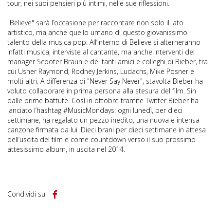
tour, nei suoi pensieri più intimi, nelle sue riflessioni.
"Believe" sarà l’occasione per raccontare non solo il lato
artistico, ma anche quello umano di questo giovanissimo
talento della musica pop. All’interno di Believe si alterneranno
infatti musica, interviste al cantante, ma anche interventi del
manager Scooter Braun e dei tanti amici e colleghi di Bieber, tra
cui Usher Raymond, Rodney Jerkins, Ludacris, Mike Posner e
molti altri. A differenza di "Never Say Never", stavolta Bieber ha
voluto collaborare in prima persona alla stesura del film. Sin
dalle prime battute. Così in ottobre tramite Twitter Bieber ha
lanciato l’hashtag #MusicMondays: ogni lunedì, per dieci
settimane, ha regalato un pezzo inedito, una nuova e intensa
canzone firmata da lui. Dieci brani per dieci settimane in attesa
dell’uscita del film e come countdown verso il suo prossimo
attesissimo album, in uscita nel 2014.
Condividi su