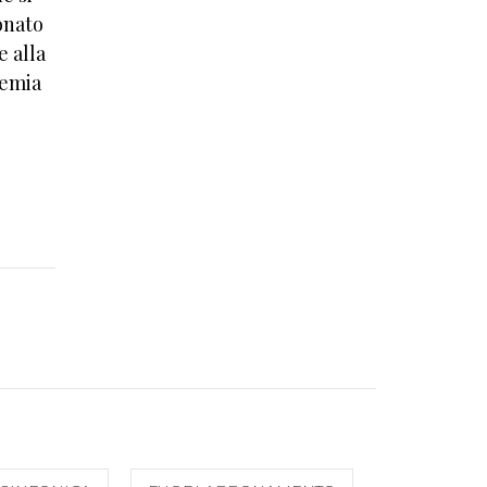
onato
e alla
demia