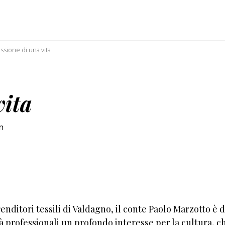
assione di una vita
vita
n
nditori tessili di Valdagno, il conte Paolo Marzotto è 
à professionali un profondo interesse per la cultura, ch