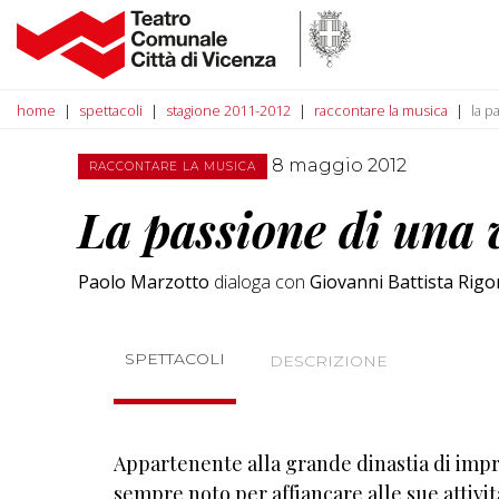
home
spettacoli
stagione 2011-2012
raccontare la musica
la p
8 maggio 2012
RACCONTARE LA MUSICA
La passione di una 
Paolo Marzotto
dialoga con
Giovanni Battista Rigo
SPETTACOLI
DESCRIZIONE
Appartenente alla grande dinastia di impre
sempre noto per affiancare alle sue attivit