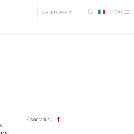
CALENDARIO
MENU
Condividi su
da
e si