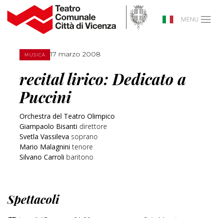
MENU
17 marzo 2008
MUSICA
recital lirico: Dedicato a
Puccini
Orchestra del Teatro Olimpico
Giampaolo Bisanti
direttore
Svetla Vassileva
soprano
Mario Malagnini
tenore
Silvano Carroli
baritono
Spettacoli