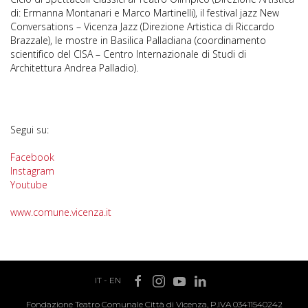
di: Ermanna Montanari e Marco Martinelli), il festival jazz New
Conversations – Vicenza Jazz (Direzione Artistica di Riccardo
Brazzale), le mostre in Basilica Palladiana (coordinamento
scientifico del CISA – Centro Internazionale di Studi di
Architettura Andrea Palladio).
Segui su:
Facebook
Instagram
Youtube
www.comune.vicenza.it
IT
-
EN
Fondazione Teatro Comunale Città di Vicenza, P.IVA 03411540242