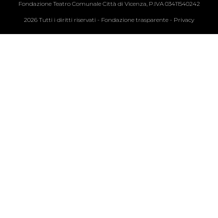
Fondazione Teatro Comunale Città di Vicenza, P.IVA 03411540242
2026 Tutti i diritti riservati -
Fondazione trasparente
-
Privacy