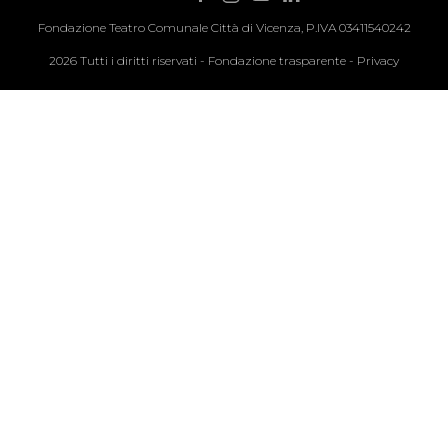
Fondazione Teatro Comunale Città di Vicenza, P.IVA 03411540242
2026 Tutti i diritti riservati -
Fondazione trasparente
-
Privacy