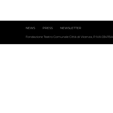
NEWS
PRESS
NEWSLETTER
Fondazione Teatro Comunale Città di Vicenza, P.IVA 034115