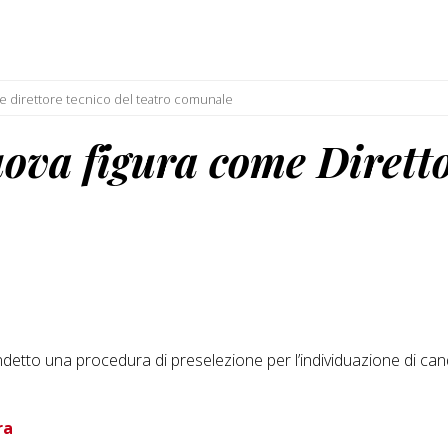
 direttore tecnico del teatro comunale
va figura come Diretto
etto una procedura di preselezione per l’individuazione di candi
ra