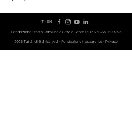
IT
-
EN
Fondazione Teatro Comunale Città di Vicenza, P.IVA 03411540242
2026 Tutti i diritti riservati -
Fondazione trasparente
-
Privacy