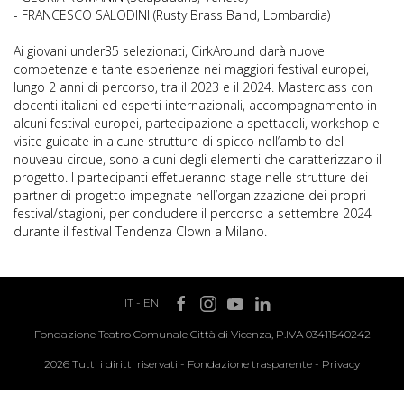
- FRANCESCO SALODINI (Rusty Brass Band, Lombardia)
Ai giovani under35 selezionati, CirkAround darà nuove
competenze e tante esperienze nei maggiori festival europei,
lungo 2 anni di percorso, tra il 2023 e il 2024. Masterclass con
docenti italiani ed esperti internazionali, accompagnamento in
alcuni festival europei, partecipazione a spettacoli, workshop e
visite guidate in alcune strutture di spicco nell’ambito del
nouveau cirque, sono alcuni degli elementi che caratterizzano il
progetto. I partecipanti effetueranno stage nelle strutture dei
partner di progetto impegnate nell’organizzazione dei propri
festival/stagioni, per concludere il percorso a settembre 2024
durante il festival Tendenza Clown a Milano.
IT
-
EN
Fondazione Teatro Comunale Città di Vicenza, P.IVA 03411540242
2026 Tutti i diritti riservati -
Fondazione trasparente
-
Privacy