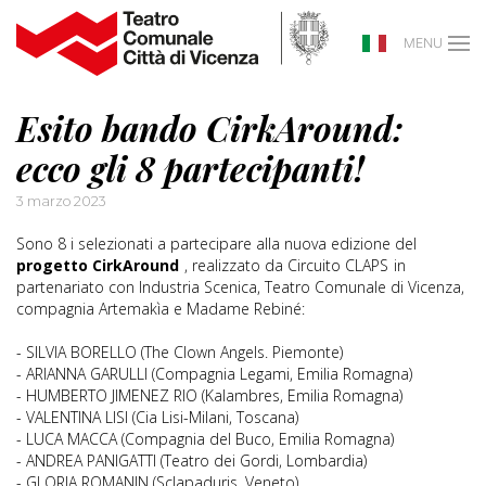
MENU
Esito bando CirkAround:
ecco gli 8 partecipanti!
3 marzo 2023
Sono 8 i selezionati a partecipare alla nuova edizione del
progetto CirkAround
, realizzato da Circuito CLAPS
in
partenariato con Industria Scenica, Teatro Comunale di Vicenza,
compagnia Artemakìa e Madame Rebiné:
- SILVIA BORELLO (The Clown Angels. Piemonte)
- ARIANNA GARULLI (Compagnia Legami, Emilia Romagna)
- HUMBERTO JIMENEZ RIO (Kalambres, Emilia Romagna)
- VALENTINA LISI (Cia Lisi-Milani, Toscana)
- LUCA MACCA (Compagnia del Buco, Emilia Romagna)
- ANDREA PANIGATTI (Teatro dei Gordi, Lombardia)
- GLORIA ROMANIN (Sclapaduris, Veneto)