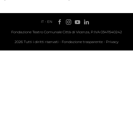
IT
-
EN
Fondazione Teatro Comunale Città di Vicenza, P.IVA 03411540242
2026 Tutti i diritti riservati -
Fondazione trasparente
-
Privacy