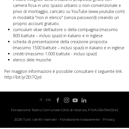
camera fissa in uno spazio urbano o non-convenzionale e
privo di montaggio, caricato su YouTube (www.youtube.com)
in modalità "non in elenco" (senza password) creando un
proprio account gratuito.
curriculum vitae dell’autore o della compagnia (massimo
800 battute – inclusi spazi) in italiano e in inglese
scheda di presentazione della creazione proposta
(massimo 1500 battute – inclusi spazi) in italiano e in inglese
crediti (massimo 1.000 battute - inclusi spazi)
elenco dele musiche
Per maggiori informazioni è possibile consultare il seguente link:
http://bit.ly/2Et7Qyd
IT
-
EN
Fondazione Teatro Comunale Città di Vicenza, P.IVA 03411540242
2026 Tutti i diritti riservati -
Fondazione trasparente
-
Privacy