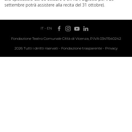
settembre potrà assistere alla recita del 31 ottobre).
IT
-
EN
Fondazione Teatro Comunale Città di Vicenza, P.IVA 03411540242
2026 Tutti i diritti riservati -
Fondazione trasparente
-
Privacy