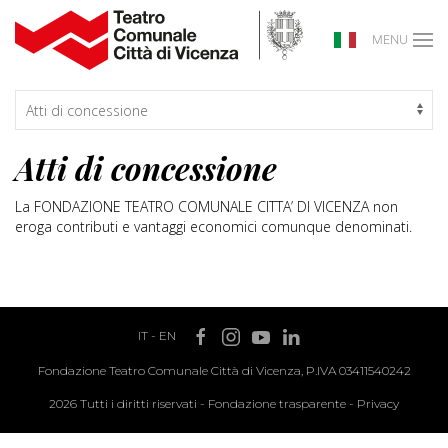
MENU
Atti di concessione
La FONDAZIONE TEATRO COMUNALE CITTA’ DI VICENZA non
eroga contributi e vantaggi economici comunque denominati.
IT
-
EN
Fondazione Teatro Comunale Città di Vicenza, P.IVA 03411540242
2026 Tutti i diritti riservati -
Fondazione trasparente
-
Privacy