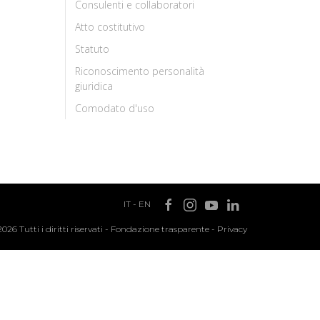
Consulenti e collaboratori
Atto costitutivo
Statuto
Riconoscimento personalità
giuridica
Comodato d'uso
IT
-
EN
2026 Tutti i diritti riservati -
Fondazione trasparente
-
Privacy