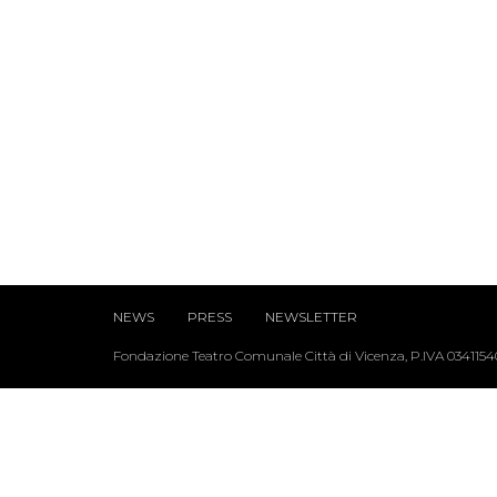
NEWS
PRESS
NEWSLETTER
Fondazione Teatro Comunale Città di Vicenza, P.IVA 034115