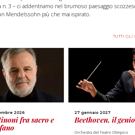
nia n. 3 – ci addentriamo nel brumoso paesaggio scozzes
 un Mendelssohn più che mai ispirato.
TUTTI GLI
cembre 2026
27 gennaio 2027
tinoni fra sacro e
Beethoven, il geni
fano
Orchestra del Teatro Olimpico