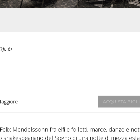
Op. 61
Maggiore
ACQUISTA BIGL
elix Mendelssohn fra elfi e folletti, marce, danze e not
do shakespeariano del Sogno di una notte di mezza esta