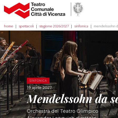
home
spettacoli
stagione 2026/2027
sinfonica
mendelssohn d
SINFONICA
19 aprile 2027
Mendelssohn da s
Orchestra del Teatro Olimpico