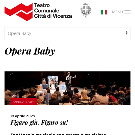
MENU
Opera Baby
SCOPRI DI PIÙ
OPERA BABY
CONDIVIDI
18 aprile 2027
Figaro giù, Figaro su!
Spettacolo musicale con attore e musicista