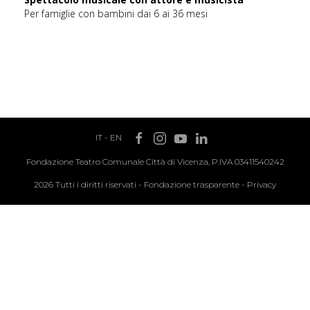
Per famiglie con bambini dai 6 ai 36 mesi
IT
-
EN
Fondazione Teatro Comunale Città di Vicenza, P.IVA 03411540242
2026 Tutti i diritti riservati -
Fondazione trasparente
-
Privacy