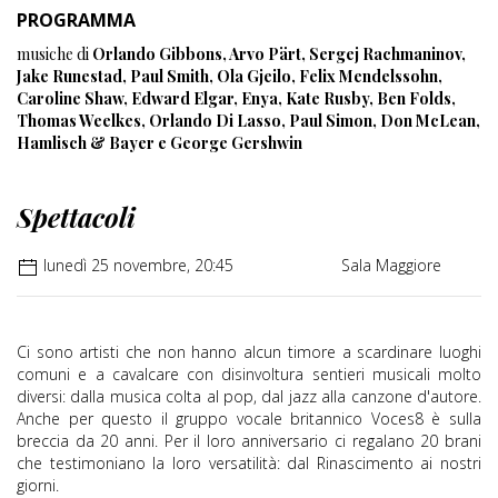
PROGRAMMA
musiche di
Orlando Gibbons, Arvo Pärt, Sergej Rachmaninov,
Jake Runestad, Paul Smith, Ola Gjeilo, Felix Mendelssohn,
Caroline Shaw, Edward Elgar, Enya, Kate Rusby, Ben Folds,
Thomas Weelkes, Orlando Di Lasso, Paul Simon, Don McLean,
Hamlisch & Bayer e George Gershwin
Spettacoli
lunedì 25 novembre, 20:45
Sala Maggiore
Ci sono artisti che non hanno alcun timore a scardinare luoghi
comuni e a cavalcare con disinvoltura sentieri musicali molto
diversi: dalla musica colta al pop, dal jazz alla canzone d'autore.
Anche per questo il gruppo vocale britannico Voces8 è sulla
breccia da 20 anni. Per il loro anniversario ci regalano 20 brani
che testimoniano la loro versatilità: dal Rinascimento ai nostri
giorni.