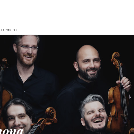
i cremona
mona