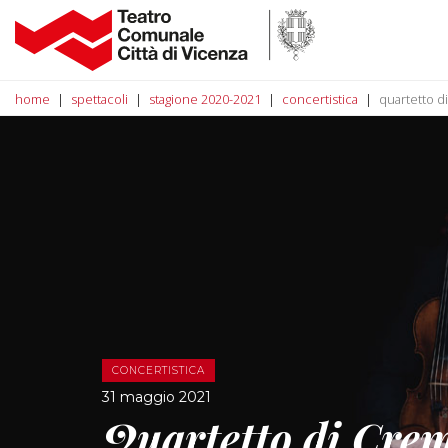
home
spettacoli
stagione 2020-2021
concertistica
quartetto d
CONCERTISTICA
31 maggio 2021
Quartetto di Cre