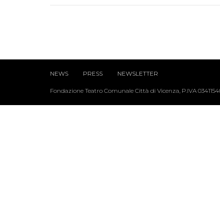
NEWS
PRESS
NEWSLETTER
Fondazione Teatro Comunale Città di Vicenza, P.IVA 034115