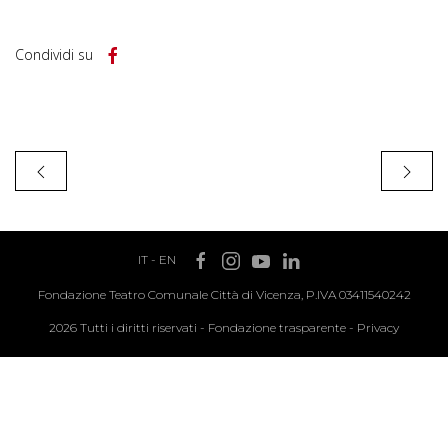
Condividi su
IT
-
EN
Fondazione Teatro Comunale Città di Vicenza, P.IVA 03411540242
2026 Tutti i diritti riservati -
Fondazione trasparente
-
Privacy