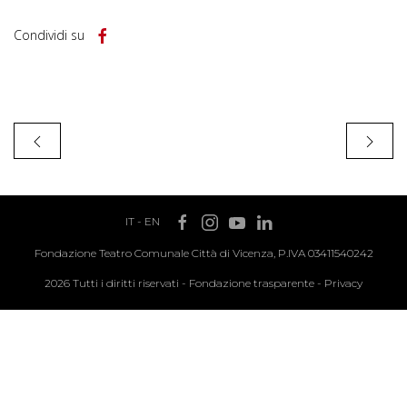
Condividi su
IT
-
EN
Fondazione Teatro Comunale Città di Vicenza, P.IVA 03411540242
2026 Tutti i diritti riservati -
Fondazione trasparente
-
Privacy