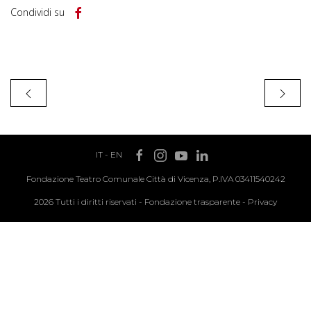
Condividi su
IT
-
EN
Fondazione Teatro Comunale Città di Vicenza, P.IVA 03411540242
2026 Tutti i diritti riservati -
Fondazione trasparente
-
Privacy