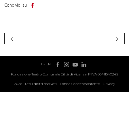
Condividi su
IT
-
EN
Fondazione Teatro Comunale Città di Vicenza, P.IVA 03411540242
2026 Tutti i diritti riservati -
Fondazione trasparente
-
Privacy