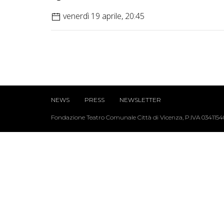
venerdì 19 aprile, 20:45
NEWS
PRESS
NEWSLETTER
Fondazione Teatro Comunale Città di Vicenza, P.IVA 034115