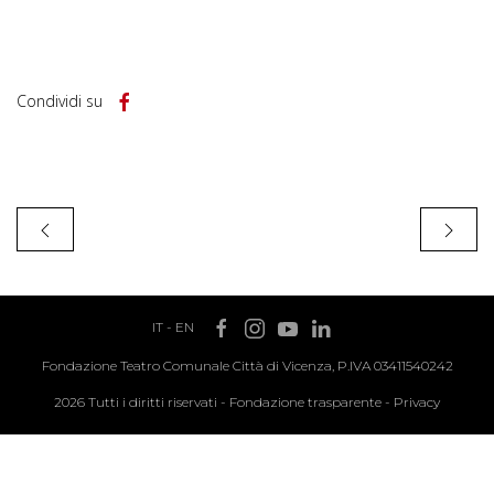
Condividi su
IT
-
EN
Fondazione Teatro Comunale Città di Vicenza, P.IVA 03411540242
2026 Tutti i diritti riservati -
Fondazione trasparente
-
Privacy