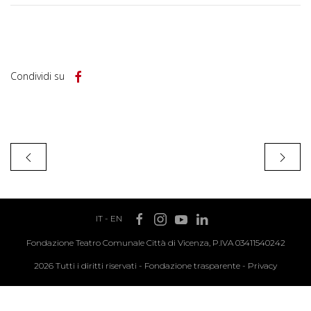
Condividi su
IT
-
EN
Fondazione Teatro Comunale Città di Vicenza, P.IVA 03411540242
2026 Tutti i diritti riservati -
Fondazione trasparente
-
Privacy