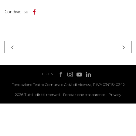
Condividi su
IT
-
EN
Fondazione Teatro Comunale Città di Vicenza, P.IVA 03411540242
2026 Tutti i diritti riservati -
Fondazione trasparente
-
Privacy