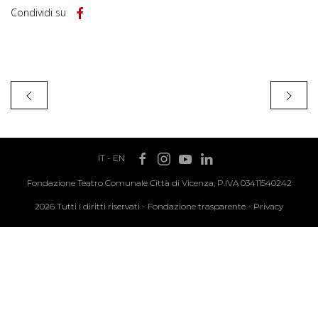
Condividi su
IT
-
EN
Fondazione Teatro Comunale Città di Vicenza, P.IVA 03411540242
2026 Tutti i diritti riservati -
Fondazione trasparente
-
Privacy