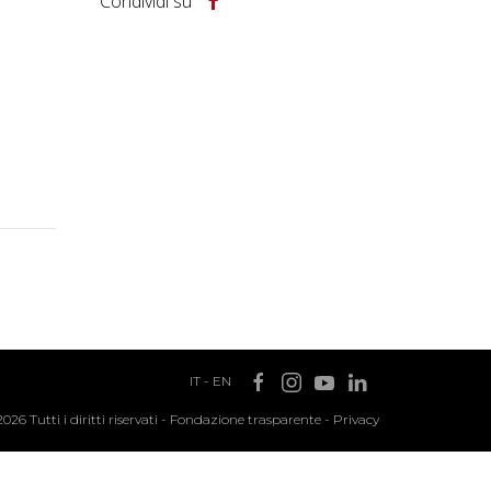
Condividi su
IT
-
EN
2026 Tutti i diritti riservati -
Fondazione trasparente
-
Privacy