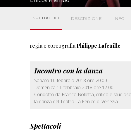
Chicos Mambo
SPETTACOLI
DESCRIZIONE
INFO
regia e coreografia
Philippe Lafeuille
Incontro con la danza
Sabato 10 febbraio 2018 ore 20.00
Domenica 11 febbraio 2018 ore 17.00
Condotto da Franco Bolletta, critico e studios
la danza del Teatro La Fenice di Venezia.
Spettacoli