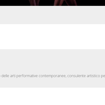
o delle arti performative contemporanee, consulente artistico pe