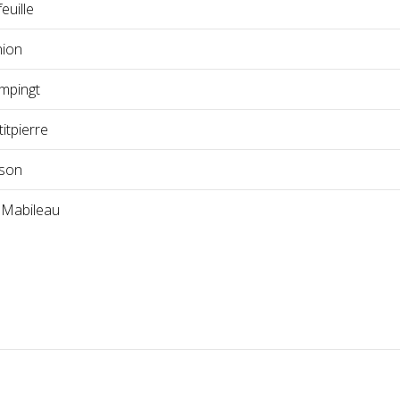
euille
nion
mpingt
itpierre
sson
 Mabileau