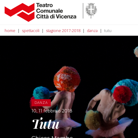
home
spettacoli
stagione 2017-2018
danza
tutu
DANZA
10, 11 febbraio 2018
Tutu