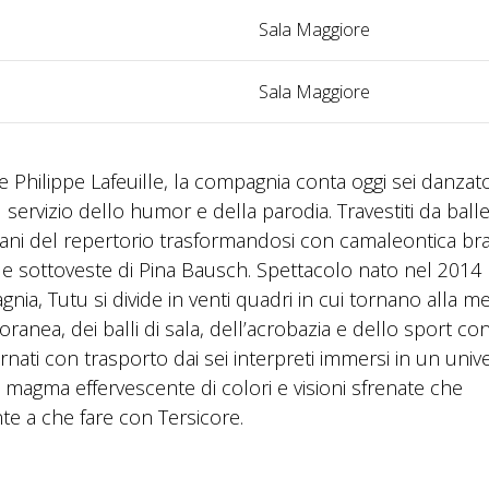
Sala Maggiore
Sala Maggiore
Philippe Lafeuille, la compagnia conta oggi sei danzato
ervizio dello humor e della parodia. Travestiti da baller
ani del repertorio trasformandosi con camaleontica br
 e sottoveste di Pina Bausch. Spettacolo nato nel 2014 
ia, Tutu si divide in venti quadri in cui tornano alla m
anea, dei balli di sala, dell’acrobazia e dello sport con
carnati con trasporto dai sei interpreti immersi in un univ
n magma effervescente di colori e visioni sfrenate che
te a che fare con Tersicore.