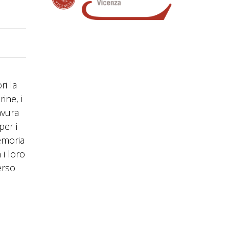
ri la
ine, i
avura
per i
emoria
 i loro
erso