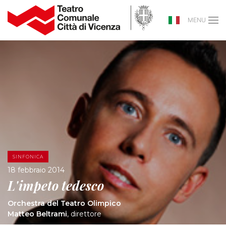
MENU
SINFONICA
18 febbraio 2014
L'impeto tedesco
Orchestra del Teatro Olimpico
Matteo Beltrami
, direttore