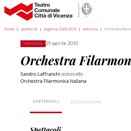
home
spettacoli
stagione 2009-2010
sinfonica
orchestra filarm
29 aprile 2010
SINFONICA
Orchestra Filarmon
Sandro Laffranchi
violoncello
Orchestra Filarmonica Italiana
SPETTACOLI
DESCRIZIONE
Spettacoli