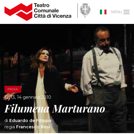
MENU
PROSA
12, 13, 14 gennaio 2010
Filumena Marturano
di
Eduardo de Filippo
regia
Francesco Rosi