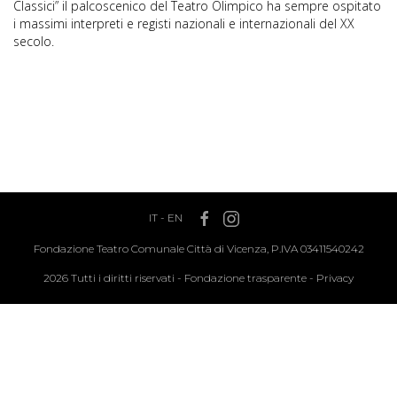
Classici” il palcoscenico del Teatro Olimpico ha sempre ospitato
i massimi interpreti e registi nazionali e internazionali del XX
secolo.
IT
-
EN
Fondazione Teatro Comunale Città di Vicenza, P.IVA 03411540242
2026 Tutti i diritti riservati -
Fondazione trasparente
-
Privacy