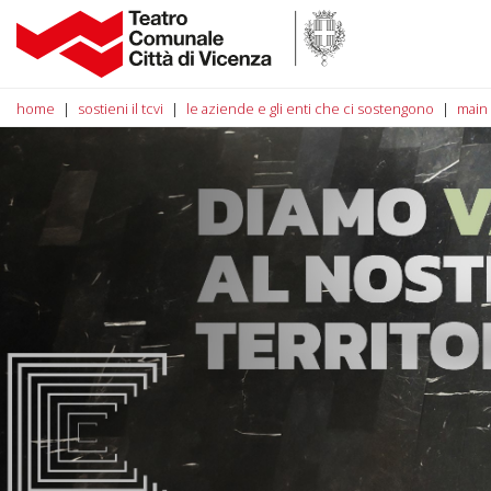
home
sostieni il tcvi
le aziende e gli enti che ci sostengono
main