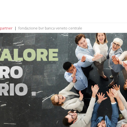
 partner
fondazione bvr banca veneto centrale