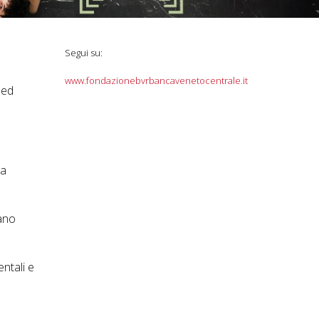
Segui su:
www.fondazionebvrbancavenetocentrale.it
 ed
la
pano
entali e