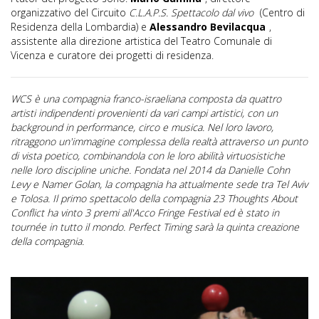
organizzativo del Circuito
C.L.A.P.S. Spettacolo dal vivo
(Centro di
Residenza della Lombardia) e
Alessandro Bevilacqua
,
assistente alla direzione artistica del Teatro Comunale di
Vicenza e curatore dei progetti di residenza.
WCS è una compagnia franco-israeliana composta da quattro
artisti indipendenti provenienti da vari campi artistici, con un
background in performance, circo e musica. Nel loro lavoro,
ritraggono un'immagine complessa della realtà attraverso un punto
di vista poetico, combinandola con le loro abilità virtuosistiche
nelle loro discipline uniche. Fondata nel 2014 da Danielle Cohn
Levy e Namer Golan, la compagnia ha attualmente sede tra Tel Aviv
e Tolosa. Il primo spettacolo della compagnia 23 Thoughts About
Conflict ha vinto 3 premi all'Acco Fringe Festival ed è stato in
tournée in tutto il mondo. Perfect Timing sarà la quinta creazione
della compagnia.