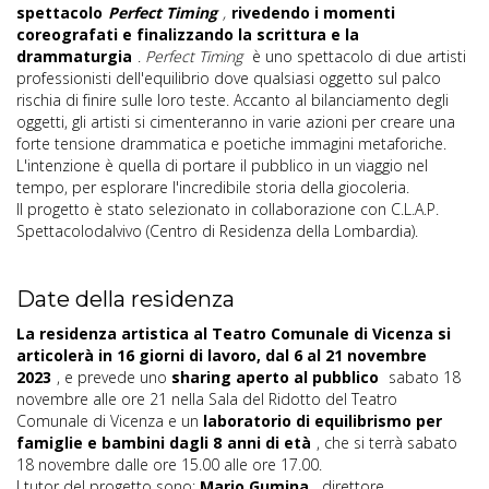
spettacolo
Perfect Timing
,
rivedendo i momenti
coreografati e finalizzando la scrittura e la
drammaturgia
.
Perfect Timing
è uno spettacolo di due artisti
professionisti dell'equilibrio dove qualsiasi oggetto sul palco
rischia di finire sulle loro teste. Accanto al bilanciamento degli
oggetti, gli artisti si cimenteranno in varie azioni per creare una
forte tensione drammatica e poetiche immagini metaforiche.
L'intenzione è quella di portare il pubblico in un viaggio nel
tempo, per esplorare l'incredibile storia della giocoleria.
Il progetto è stato selezionato in collaborazione con C.L.A.P.
Spettacolodalvivo (Centro di Residenza della Lombardia).
Date della residenza
La residenza artistica al Teatro Comunale di Vicenza si
articolerà in 16 giorni di lavoro, dal 6 al 21 novembre
2023
, e prevede uno
sharing aperto al pubblico
sabato 18
novembre alle ore 21 nella Sala del Ridotto del Teatro
Comunale di Vicenza e un
laboratorio di equilibrismo per
famiglie e bambini dagli 8
anni di età
, che si terrà sabato
18 novembre dalle ore 15.00 alle ore 17.00.
I tutor del progetto sono:
Mario Gumina
, direttore