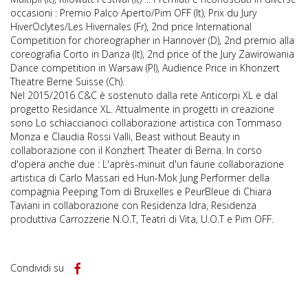
occasioni : Premio Palco Aperto/Pim OFF (It), Prix du Jury
HiverOclytes/Les Hivernales (Fr), 2nd price International
Competition for choreographer in Hannover (D), 2nd premio alla
coreografia Corto in Danza (It), 2nd price of the Jury Zawirowania
Dance competition in Warsaw (Pl), Audience Price in Khonzert
Theatre Berne Suisse (Ch).
Nel 2015/2016 C&C è sostenuto dalla rete Anticorpi XL e dal
progetto Residance XL. Attualmente in progetti in creazione
sono Lo schiaccianoci collaborazione artistica con Tommaso
Monza e Claudia Rossi Valli, Beast without Beauty in
collaborazione con il Konzhert Theater di Berna. In corso
d'opera anche due : L'après-minuit d'un faune collaborazione
artistica di Carlo Massari ed Hun-Mok Jung Performer della
compagnia Peeping Tom di Bruxelles e PeurBleue di Chiara
Taviani in collaborazione con Residenza Idra, Residenza
produttiva Carrozzerie N.O.T, Teatri di Vita, U.O.T e Pim OFF.
Condividi su