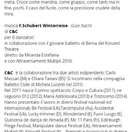
meta. Croce come mandria, come gruppo, come tanti ma in
fine, pochi. Il caso del fucile, come la precisione crudele della
mira.
musica
F.Schubert Winterreise
Gute Nacht
di
C&C
per 6 danzatori
in collaborazione con il giovane balletto di Berna del Konzert
Theatre
diretto da Miranda Estefania
e con Attraversamenti Multipli 2016
C&C
è la collaborazione tra due artisti indipendenti; Carlo
Massari (84) e Chiara Taviani (85). Si incontrano nella compagnia
Balletto Civile di Michela Lucenti nel 2010.
Nel 2011 nasce il primo spettacolo Corpo e Cultura (2011), ne
seguono 012 (2012), Maria Addolorata (2013) e Tristissimo (2014).
Hanno presentato il lavoro in diversi festival nazionali ed
internazionali; Be Festival (Uk),Tanzimpulse (Au), Accidental
Festival (Uk), Lucky trimmer (D), Wonderland (It), Fuori Luogo (It),
Quinzena de dança de Almada (P), Mc 11 Paris (Fr), Edinburgh
Fringe Festival, Manipulate dance Festival (Uk), Attraversamenti
Multipli (It), Kilowatt Festival (It) ... Premiati e riconosciuti in diverse